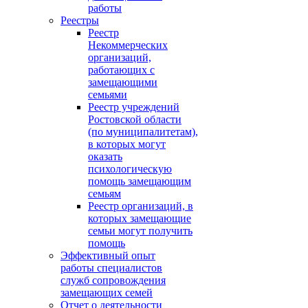
работы
Реестры
Реестр
Некоммерческих
организаций,
работающих с
замещающими
семьями
Реестр учреждений
Ростовской области
(по муниципалитетам),
в которых могут
оказать
психологическую
помощь замещающим
семьям
Реестр организаций, в
которых замещающие
семьи могут получить
помощь
Эффективный опыт
работы специалистов
служб сопровождения
замещающих семей
Отчет о деятельности