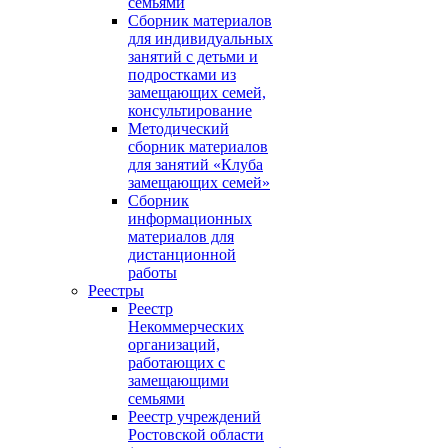
семьями
Сборник материалов
для индивидуальных
занятий с детьми и
подростками из
замещающих семей,
консультирование
Методический
сборник материалов
для занятий «Клуба
замещающих семей»
Сборник
информационных
материалов для
дистанционной
работы
Реестры
Реестр
Некоммерческих
организаций,
работающих с
замещающими
семьями
Реестр учреждений
Ростовской области