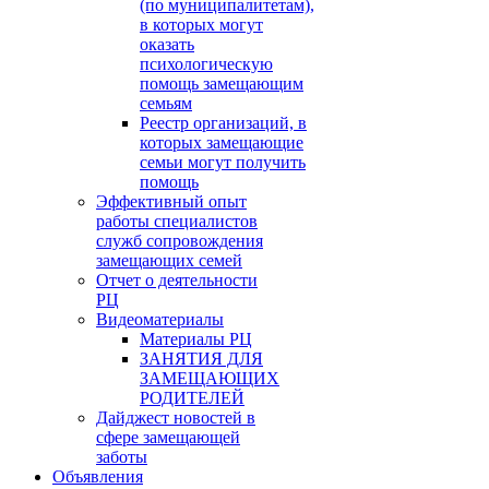
(по муниципалитетам),
в которых могут
оказать
психологическую
помощь замещающим
семьям
Реестр организаций, в
которых замещающие
семьи могут получить
помощь
Эффективный опыт
работы специалистов
служб сопровождения
замещающих семей
Отчет о деятельности
РЦ
Видеоматериалы
Материалы РЦ
ЗАНЯТИЯ ДЛЯ
ЗАМЕЩАЮЩИХ
РОДИТЕЛЕЙ
Дайджест новостей в
сфере замещающей
заботы
Объявления