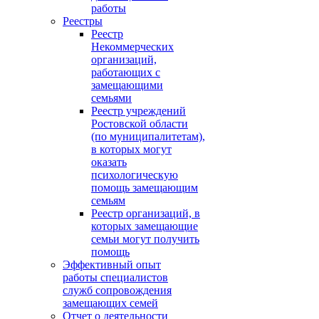
работы
Реестры
Реестр
Некоммерческих
организаций,
работающих с
замещающими
семьями
Реестр учреждений
Ростовской области
(по муниципалитетам),
в которых могут
оказать
психологическую
помощь замещающим
семьям
Реестр организаций, в
которых замещающие
семьи могут получить
помощь
Эффективный опыт
работы специалистов
служб сопровождения
замещающих семей
Отчет о деятельности