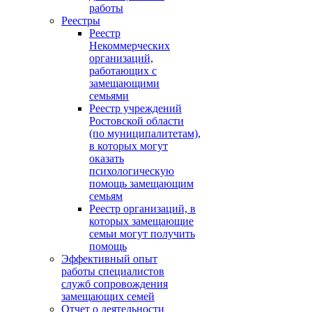
работы
Реестры
Реестр
Некоммерческих
организаций,
работающих с
замещающими
семьями
Реестр учреждений
Ростовской области
(по муниципалитетам),
в которых могут
оказать
психологическую
помощь замещающим
семьям
Реестр организаций, в
которых замещающие
семьи могут получить
помощь
Эффективный опыт
работы специалистов
служб сопровождения
замещающих семей
Отчет о деятельности